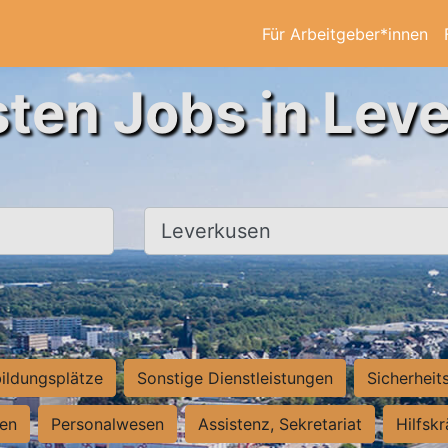
Für Arbeitgeber*innen
sten Jobs in Lev
Ort, Stadt
ildungsplätze
Sonstige Dienstleistungen
Sicherheit
ten
Personalwesen
Assistenz, Sekretariat
Hilfsk