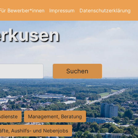
Für Bewerber*innen
Impressum
Datenschutzerklärung
erkusen
Suchen
sdienste
Management, Beratung
räfte, Aushilfs- und Nebenjobs