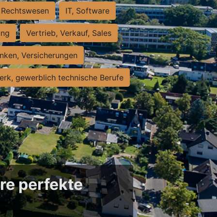
Rechtswesen
IT, Software
ung
Vertrieb, Verkauf, Sales
nken, Versicherungen
rk, gewerblich technische Berufe
re perfekte