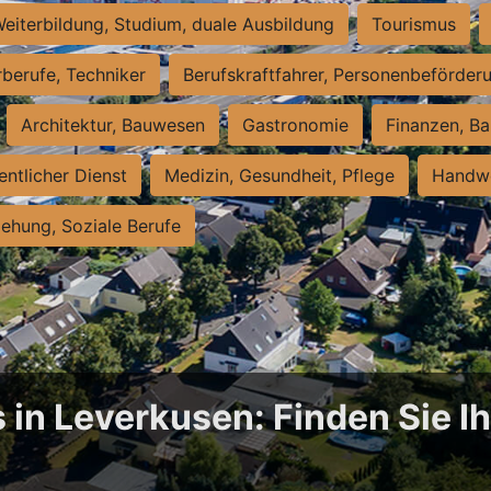
eiterbildung, Studium, duale Ausbildung
Tourismus
rberufe, Techniker
Berufskraftfahrer, Personenbeförder
Architektur, Bauwesen
Gastronomie
Finanzen, Ba
entlicher Dienst
Medizin, Gesundheit, Pflege
Handwe
iehung, Soziale Berufe
 in Leverkusen: Finden Sie Ih