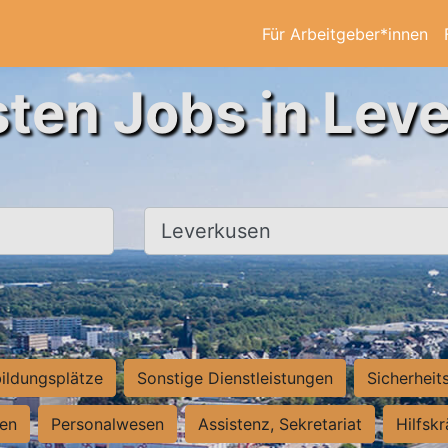
Für Arbeitgeber*innen
sten Jobs in Lev
Ort, Stadt
ildungsplätze
Sonstige Dienstleistungen
Sicherheit
ten
Personalwesen
Assistenz, Sekretariat
Hilfsk