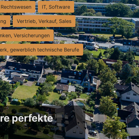
Rechtswesen
IT, Software
ung
Vertrieb, Verkauf, Sales
nken, Versicherungen
rk, gewerblich technische Berufe
re perfekte