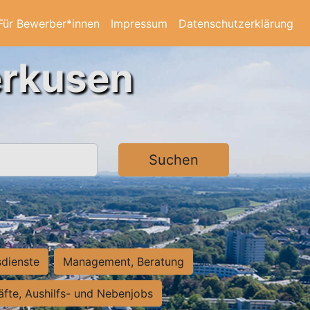
Für Bewerber*innen
Impressum
Datenschutzerklärung
erkusen
Suchen
sdienste
Management, Beratung
räfte, Aushilfs- und Nebenjobs