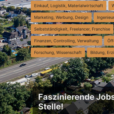
Einkauf, Logistik, Materialwirtschaft
W
Marketing, Werbung, Design
Ingenieu
Selbstständigkeit, Freelancer, Franchise
Finanzen, Controlling, Verwaltung
Öff
Forschung, Wissenschaft
Bildung, Erz
Faszinierende Jobs
Stelle!