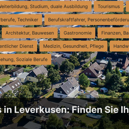
eiterbildung, Studium, duale Ausbildung
Tourismus
rberufe, Techniker
Berufskraftfahrer, Personenbeförder
Architektur, Bauwesen
Gastronomie
Finanzen, Ba
entlicher Dienst
Medizin, Gesundheit, Pflege
Handwe
iehung, Soziale Berufe
 in Leverkusen: Finden Sie Ih