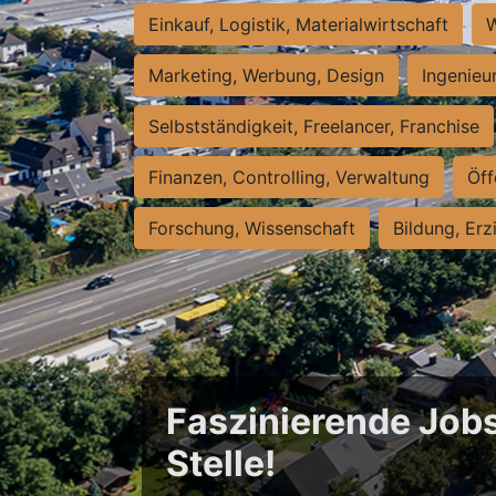
Einkauf, Logistik, Materialwirtschaft
W
Marketing, Werbung, Design
Ingenieu
Selbstständigkeit, Freelancer, Franchise
Finanzen, Controlling, Verwaltung
Öff
Forschung, Wissenschaft
Bildung, Erz
Faszinierende Jobs
Stelle!