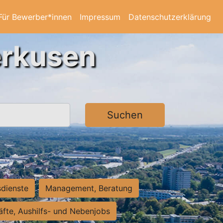
Für Bewerber*innen
Impressum
Datenschutzerklärung
erkusen
Suchen
sdienste
Management, Beratung
räfte, Aushilfs- und Nebenjobs