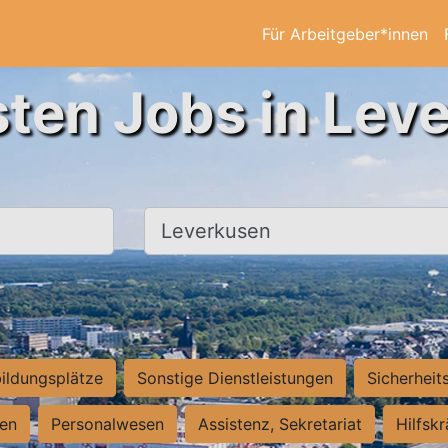
Für Arbeitgeber*innen
sten Jobs in Lev
Ort, Stadt
ildungsplätze
Sonstige Dienstleistungen
Sicherheit
ten
Personalwesen
Assistenz, Sekretariat
Hilfsk