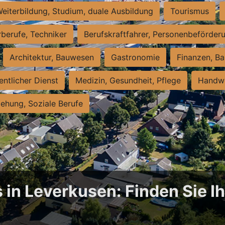
eiterbildung, Studium, duale Ausbildung
Tourismus
rberufe, Techniker
Berufskraftfahrer, Personenbeförder
Architektur, Bauwesen
Gastronomie
Finanzen, Ba
entlicher Dienst
Medizin, Gesundheit, Pflege
Handwe
iehung, Soziale Berufe
 in Leverkusen: Finden Sie Ih