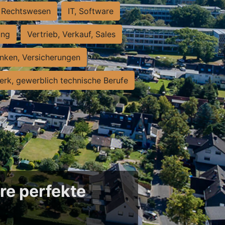
Rechtswesen
IT, Software
ung
Vertrieb, Verkauf, Sales
nken, Versicherungen
rk, gewerblich technische Berufe
re perfekte