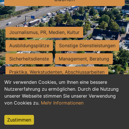
Journalismus, PR, Medien, Kultur
Ausbildungsplätze
Sonstige Dienstleistungen
Sicherheitsdienste
Management, Beratung
Praktika, Werkstudenten, Abschlussarbeiten
Wir verwenden Cookies, um Ihnen eine bessere
Personalwesen
Assistenz, Sekretariat
Nutzererfahrung zu ermöglichen. Durch die Nutzung
unserer Webseite stimmen Sie unserer Verwendung
Hilfskräfte, Aushilfs- und Nebenjobs
von Cookies zu.
Mehr Informationen
Einkauf, Logistik, Materialwirtschaft
Zustimmen
Weiterbildung, Studium, duale Ausbildung