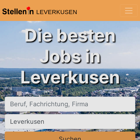
LEVERKUSEN
Die besten
Jobs in
Leverkusen
Beruf, Fachrichtung, Firma
Ort, Stadt
Suchen