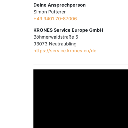
Deine Ansprechperson
Simon Putterer
+49 9401 70-87006
KRONES Service Europe GmbH
Böhmerwaldstraße 5
93073 Neutraubling
https://service.krones.eu/de