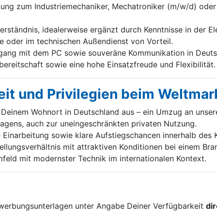
ng zum Industriemechaniker, Mechatroniker (m/w/d) oder 
rständnis, idealerweise ergänzt durch Kenntnisse in der El
e oder im technischen Außendienst von Vorteil.
ang mit dem PC sowie souveräne Kommunikation in Deutsc
ereitschaft sowie eine hohe Einsatzfreude und Flexibilität.
it und Privilegien beim Weltmar
Deinem Wohnort in Deutschland aus – ein Umzug an unseren 
wagens, auch zur uneingeschränkten privaten Nutzung.
e Einarbeitung sowie klare Aufstiegschancen innerhalb des 
tellungsverhältnis mit attraktiven Konditionen bei einem Br
feld mit modernster Technik im internationalen Kontext.
!
ewerbungsunterlagen unter Angabe Deiner Verfügbarkeit
di