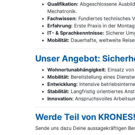
Qualifikation:
Abgeschlossene Ausbildu
Mechatronik.
Fachwissen:
Fundiertes technisches Ve
Erfahrung:
Erste Praxis in der Montag
IT- & Sprachkenntnisse:
Sicherer Umg
Mobilität:
Dauerhafte, weltweite Reiseb
Unser Angebot: Sicherhe
Wohnortunabhängigkeit:
Einsatz von 
Mobilität:
Bereitstellung eines Dienst
Entwicklung:
Intensive betriebsintern
Stabilität:
Langfristig orientiertes Ans
Innovation:
Anspruchsvolles Arbeitsum
Werde Teil von KRONES
Sende uns dazu Deine aussage­kräftigen B