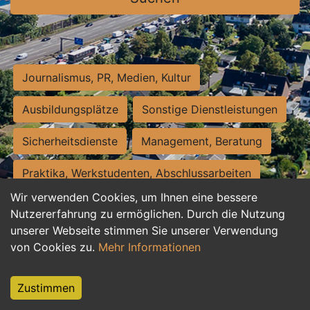
Journalismus, PR, Medien, Kultur
Ausbildungsplätze
Sonstige Dienstleistungen
Sicherheitsdienste
Management, Beratung
Praktika, Werkstudenten, Abschlussarbeiten
Wir verwenden Cookies, um Ihnen eine bessere
Personalwesen
Assistenz, Sekretariat
Nutzererfahrung zu ermöglichen. Durch die Nutzung
unserer Webseite stimmen Sie unserer Verwendung
Hilfskräfte, Aushilfs- und Nebenjobs
von Cookies zu.
Mehr Informationen
Einkauf, Logistik, Materialwirtschaft
Zustimmen
Weiterbildung, Studium, duale Ausbildung