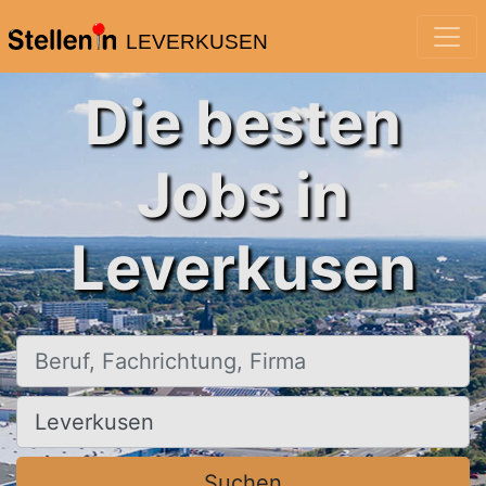
LEVERKUSEN
Die besten
Jobs in
Leverkusen
Beruf, Fachrichtung, Firma
Ort, Stadt
Suchen