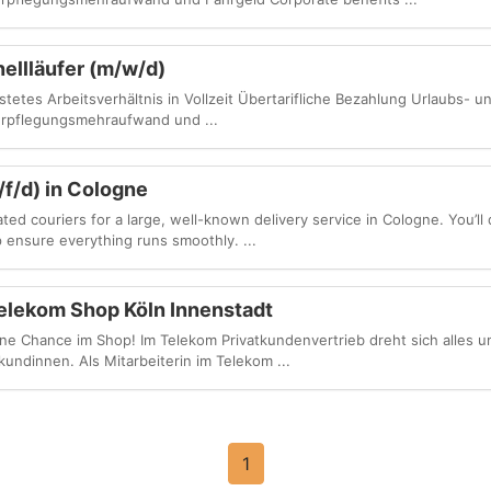
ellläufer (m/w/d)
istetes Arbeitsverhältnis in Vollzeit Übertarifliche Bezahlung Urlaubs- 
rpflegungsmehraufwand und ...
/f/d) in Cologne
ated couriers for a large, well-known delivery service in Cologne. You’ll 
p ensure everything runs smoothly. ...
elekom Shop Köln Innenstadt
ne Chance im Shop! Im Telekom Privatkundenvertrieb dreht sich alles um
undinnen. Als Mitarbeiterin im Telekom ...
1