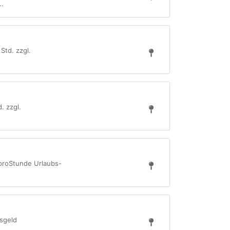
..
Std. zzgl.
. zzgl.
€ proStunde Urlaubs-
tsgeld